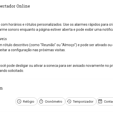
pertador Online
 com horários e rótulos personalizados. Use os alarmes rápidos para cri
arme sonoro enquanto a página estiver aberta e pode exibir uma notif
veis
 rótulo descritivo (como "Reunião" ou "Almoço") e pode ser ativado ou
itar a configuração nas próximas visitas.
ocê pode desligar ou ativar a soneca para ser avisado novamente no pr
ndo solicitado.
ém
Relógio
Cronômetro
Temporizador
Conta