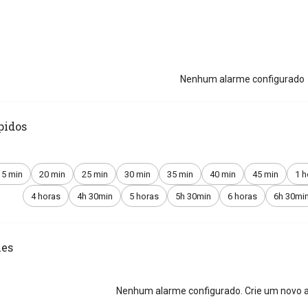
Nenhum alarme configurado
pidos
15 min
20 min
25 min
30 min
35 min
40 min
45 min
1 h
4 horas
4h 30min
5 horas
5h 30min
6 horas
6h 30mi
es
Nenhum alarme configurado. Crie um novo a