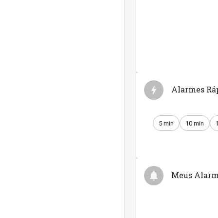
Alarmes Rá
5 min
10 min
Meus Alarm