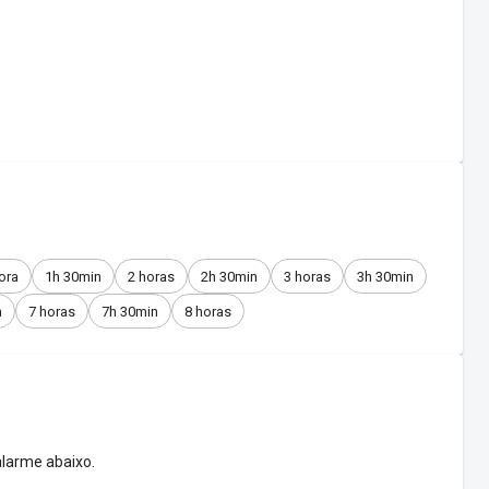
ora
1h 30min
2 horas
2h 30min
3 horas
3h 30min
n
7 horas
7h 30min
8 horas
larme abaixo.