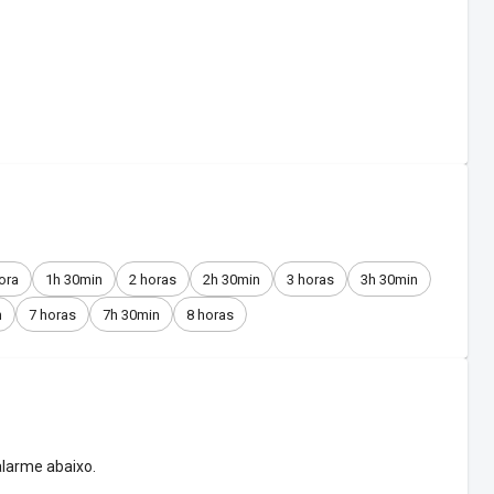
ora
1h 30min
2 horas
2h 30min
3 horas
3h 30min
n
7 horas
7h 30min
8 horas
larme abaixo.