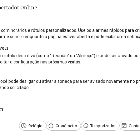
pertador Online
 com horários e rótulos personalizados. Use os alarmes rápidos para cri
arme sonoro enquanto a página estiver aberta e pode exibir uma notif
veis
 rótulo descritivo (como "Reunião" ou "Almoço") e pode ser ativado ou
itar a configuração nas próximas visitas.
ocê pode desligar ou ativar a soneca para ser avisado novamente no pr
ndo solicitado.
ém
Relógio
Cronômetro
Temporizador
Conta