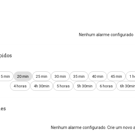
Nenhum alarme configurado
pidos
15 min
20 min
25 min
30 min
35 min
40 min
45 min
1 h
4 horas
4h 30min
5 horas
5h 30min
6 horas
6h 30mi
es
Nenhum alarme configurado. Crie um novo a