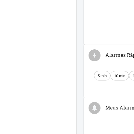
Alarmes Rá
5 min
10 min
Meus Alarm