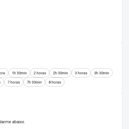
ora
1h 30min
2 horas
2h 30min
3 horas
3h 30min
n
7 horas
7h 30min
8 horas
larme abaixo.