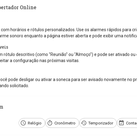
pertador Online
 com horários e rótulos personalizados. Use os alarmes rápidos para cri
arme sonoro enquanto a página estiver aberta e pode exibir uma notif
veis
 rótulo descritivo (como "Reunião" ou "Almoço") e pode ser ativado ou
itar a configuração nas próximas visitas.
ocê pode desligar ou ativar a soneca para ser avisado novamente no pr
ndo solicitado.
ém
Relógio
Cronômetro
Temporizador
Conta