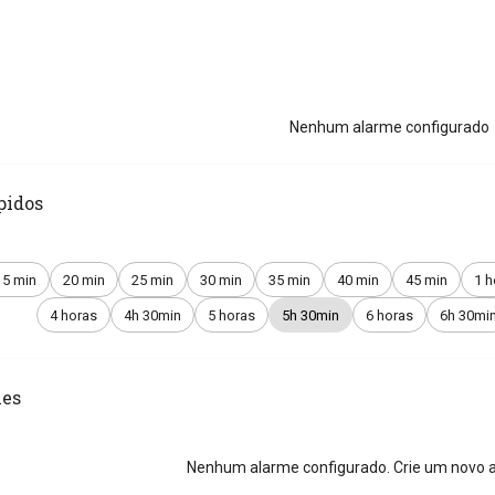
Nenhum alarme configurado
pidos
15 min
20 min
25 min
30 min
35 min
40 min
45 min
1 h
4 horas
4h 30min
5 horas
5h 30min
6 horas
6h 30mi
es
Nenhum alarme configurado. Crie um novo a