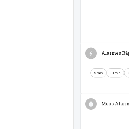
Alarmes Rá
5 min
10 min
Meus Alarm