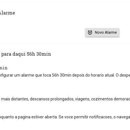
Alarme
Novo Alarme
 para daqui 56h 30min
0min
nfigurar um alarme que toca 56h 30min depois do horario atual. O desp
mais distantes, descansos prolongados, viagens, cozimentos demorad
quanto a pagina estiver aberta. Se voce permitir notificacoes, o naveg