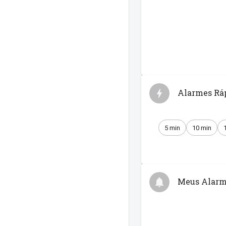
Alarmes Rá
5 min
10 min
Meus Alarm