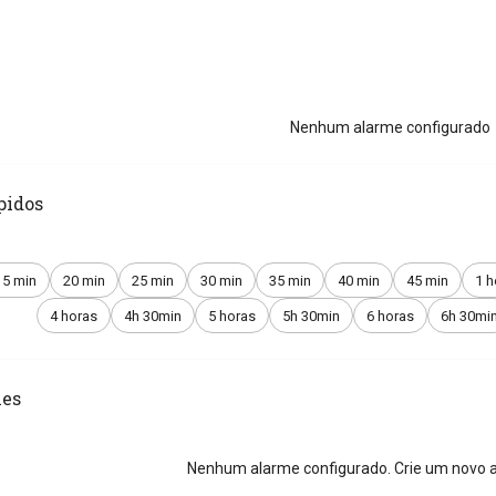
Nenhum alarme configurado
pidos
15 min
20 min
25 min
30 min
35 min
40 min
45 min
1 h
4 horas
4h 30min
5 horas
5h 30min
6 horas
6h 30mi
es
Nenhum alarme configurado. Crie um novo a