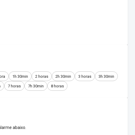
ora
1h 30min
2 horas
2h 30min
3 horas
3h 30min
n
7 horas
7h 30min
8 horas
larme abaixo.