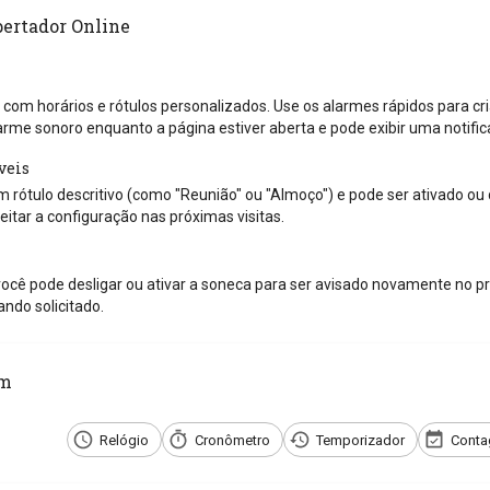
pertador Online
 com horários e rótulos personalizados. Use os alarmes rápidos para cri
arme sonoro enquanto a página estiver aberta e pode exibir uma notif
veis
 rótulo descritivo (como "Reunião" ou "Almoço") e pode ser ativado ou
itar a configuração nas próximas visitas.
ocê pode desligar ou ativar a soneca para ser avisado novamente no pr
ndo solicitado.
ém
Relógio
Cronômetro
Temporizador
Conta