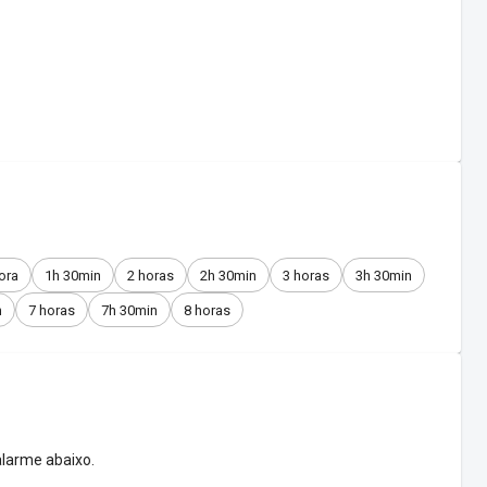
ora
1h 30min
2 horas
2h 30min
3 horas
3h 30min
n
7 horas
7h 30min
8 horas
larme abaixo.