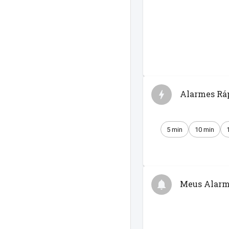
Alarmes Rá
5 min
10 min
Meus Alarm