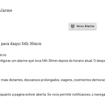
Alarme
Novo Alarme
 para daqui 54h 30min
0min
nfigurar um alarme que toca 54h 30min depois do horario atual. O desp
mais distantes, descansos prolongados, viagens, cozimentos demorad
quanto a pagina estiver aberta. Se voce permitir notificacoes, o naveg