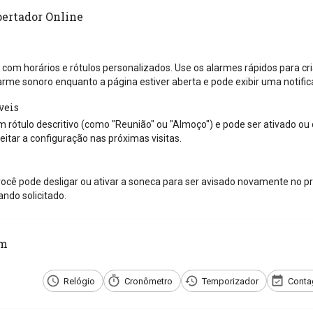
pertador Online
 com horários e rótulos personalizados. Use os alarmes rápidos para cri
arme sonoro enquanto a página estiver aberta e pode exibir uma notif
veis
 rótulo descritivo (como "Reunião" ou "Almoço") e pode ser ativado ou
itar a configuração nas próximas visitas.
ocê pode desligar ou ativar a soneca para ser avisado novamente no pr
ndo solicitado.
ém
Relógio
Cronômetro
Temporizador
Conta