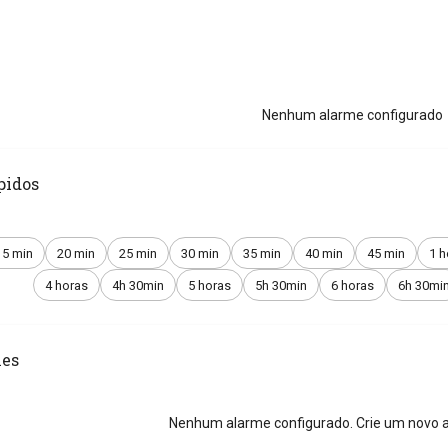
Nenhum alarme configurado
pidos
15 min
20 min
25 min
30 min
35 min
40 min
45 min
1 h
4 horas
4h 30min
5 horas
5h 30min
6 horas
6h 30mi
es
Nenhum alarme configurado. Crie um novo a