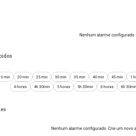
Nenhum alarme configurado
pidos
15 min
20 min
25 min
30 min
35 min
40 min
45 min
1 h
4 horas
4h 30min
5 horas
5h 30min
6 horas
6h 30mi
es
Nenhum alarme configurado. Crie um novo a