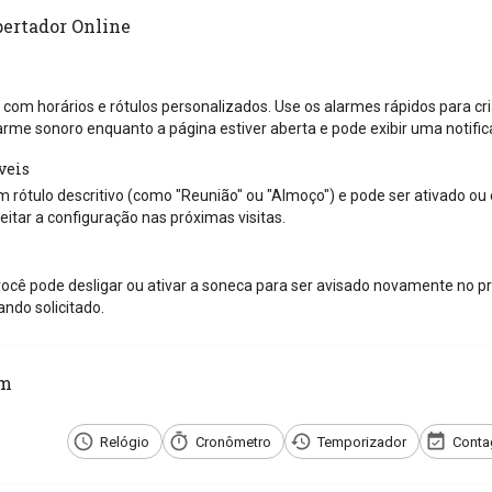
pertador Online
 com horários e rótulos personalizados. Use os alarmes rápidos para cri
arme sonoro enquanto a página estiver aberta e pode exibir uma notif
veis
 rótulo descritivo (como "Reunião" ou "Almoço") e pode ser ativado ou
itar a configuração nas próximas visitas.
ocê pode desligar ou ativar a soneca para ser avisado novamente no pr
ndo solicitado.
ém
Relógio
Cronômetro
Temporizador
Conta