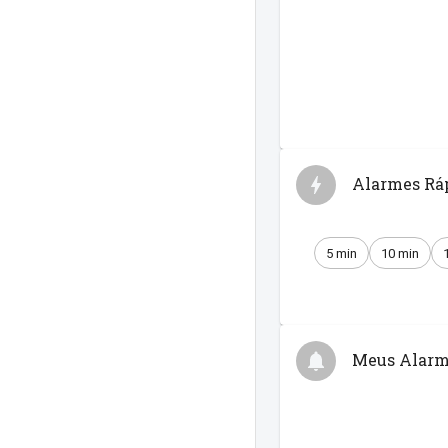
Alarmes Rá
5 min
10 min
Meus Alarm