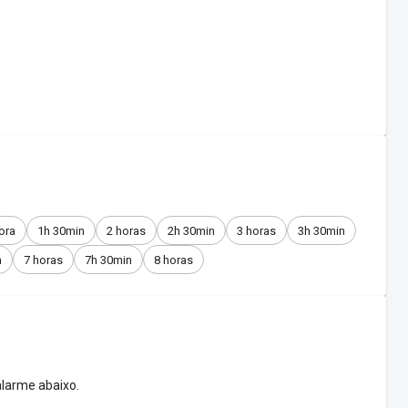
ora
1h 30min
2 horas
2h 30min
3 horas
3h 30min
n
7 horas
7h 30min
8 horas
larme abaixo.