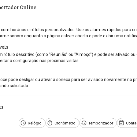
pertador Online
 com horários e rótulos personalizados. Use os alarmes rápidos para cri
arme sonoro enquanto a página estiver aberta e pode exibir uma notif
veis
 rótulo descritivo (como "Reunião" ou "Almoço") e pode ser ativado ou
itar a configuração nas próximas visitas.
ocê pode desligar ou ativar a soneca para ser avisado novamente no pr
ndo solicitado.
ém
Relógio
Cronômetro
Temporizador
Conta