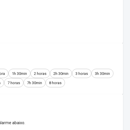
ora
1h 30min
2 horas
2h 30min
3 horas
3h 30min
n
7 horas
7h 30min
8 horas
larme abaixo.