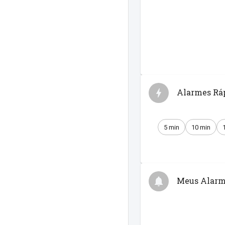
Alarmes Rá
5 min
10 min
Meus Alarm