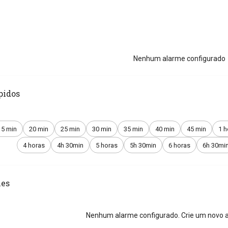
Nenhum alarme configurado
pidos
15 min
20 min
25 min
30 min
35 min
40 min
45 min
1 h
4 horas
4h 30min
5 horas
5h 30min
6 horas
6h 30mi
es
Nenhum alarme configurado. Crie um novo a