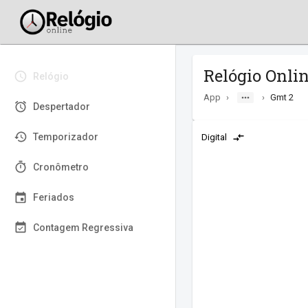
Relógio Onli
Relógio
App
›
›
Gmt 2
Despertador
Temporizador
Digital
Cronômetro
Feriados
Contagem Regressiva