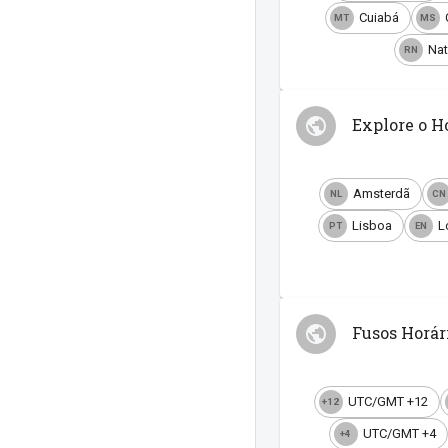
Cuiabá
MT
MS
Nat
RN
Explore o H
Amsterdã
NL
CN
Lisboa
L
PT
EN
Fusos Horá
UTC/GMT +12
+12
UTC/GMT +4
+4