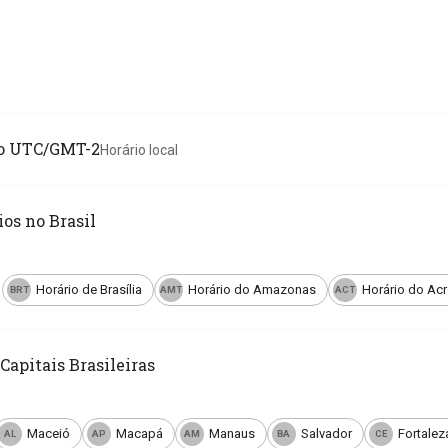
io UTC/GMT-2
Horário local
os no Brasil
Horário de Brasília
Horário do Amazonas
Horário do Acr
BRT
AMT
ACT
Capitais Brasileiras
Maceió
Macapá
Manaus
Salvador
Fortalez
AL
AP
AM
BA
CE