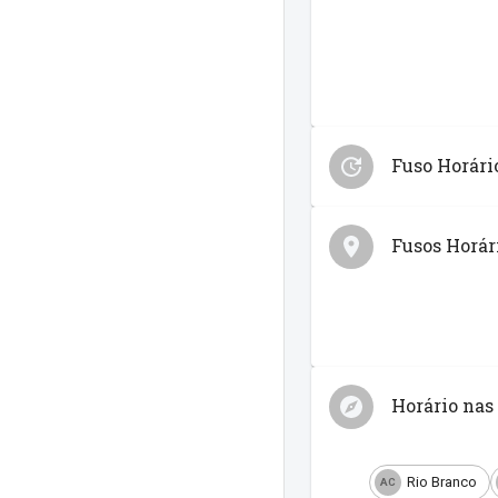
Fuso Horár
Fusos Horári
Horário nas 
Rio Branco
AC