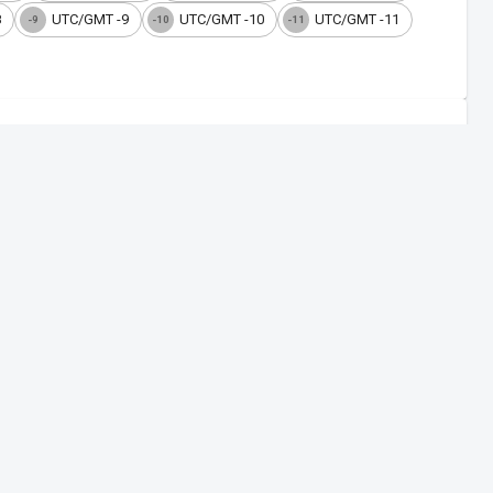
8
UTC/GMT -9
UTC/GMT -10
UTC/GMT -11
-9
-10
-11
lhas Sandwich do Sul. No Brasil, é o fuso FNT (Fernando de
 o nascer do sol. Quando são 12h em São Paulo, são 13h no
ção digital e analógica. Alterne entre os modos, personalize o