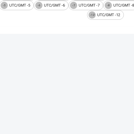
UTC/GMT -5
UTC/GMT -6
UTC/GMT -7
UTC/GMT -
-5
-6
-7
-8
UTC/GMT -12
-12
io GMT−2
ando de Noronha
arquipélago brasileiro de Fernando de Noronha, a Geórgia do Sul e as I
il
nte de Brasília. Fernando de Noronha é o primeiro lugar do Brasil a ver
ógio Online
 real
 a hora exata do seu dispositivo em tempo real, com opções de visualiza