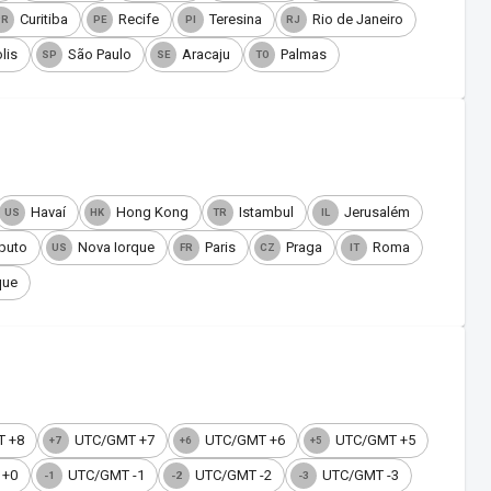
Curitiba
Recife
Teresina
Rio de Janeiro
PR
PE
PI
RJ
lis
São Paulo
Aracaju
Palmas
SP
SE
TO
Havaí
Hong Kong
Istambul
Jerusalém
US
HK
TR
IL
puto
Nova Iorque
Paris
Praga
Roma
US
FR
CZ
IT
que
 +8
UTC/GMT +7
UTC/GMT +6
UTC/GMT +5
+7
+6
+5
 +0
UTC/GMT -1
UTC/GMT -2
UTC/GMT -3
-1
-2
-3