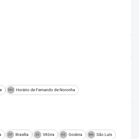
e
Horário de Fernando de Noronha
FNT
a
Brasília
Vitória
Goiânia
São Luís
DF
ES
GO
MA