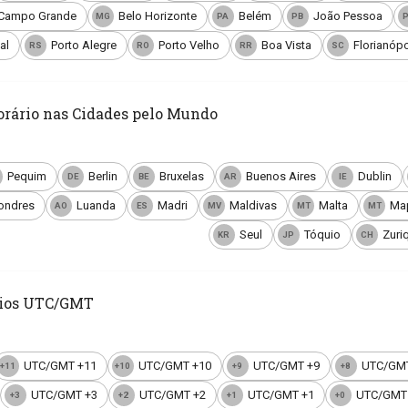
Campo Grande
Belo Horizonte
Belém
João Pessoa
MG
PA
PB
al
Porto Alegre
Porto Velho
Boa Vista
Florianópo
RS
RO
RR
SC
orário nas Cidades pelo Mundo
Pequim
Berlin
Bruxelas
Buenos Aires
Dublin
DE
BE
AR
IE
ondres
Luanda
Madri
Maldivas
Malta
Ma
AO
ES
MV
MT
MT
Seul
Tóquio
Zuri
KR
JP
CH
rios UTC/GMT
UTC/GMT +11
UTC/GMT +10
UTC/GMT +9
UTC/GMT
+11
+10
+9
+8
UTC/GMT +3
UTC/GMT +2
UTC/GMT +1
UTC/GMT
+3
+2
+1
+0