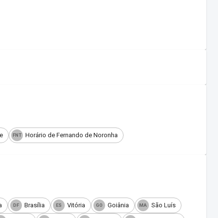
e
Horário de Fernando de Noronha
FNT
a
Brasília
Vitória
Goiânia
São Luís
DF
ES
GO
MA