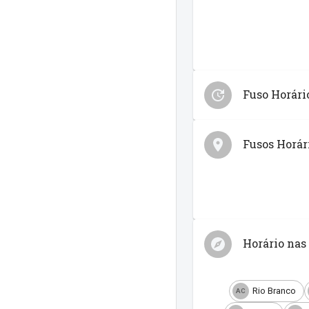
Fuso Horár
Fusos Horári
Horário nas 
Rio Branco
AC