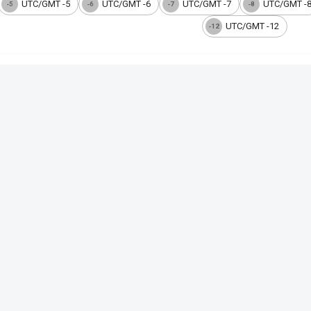
UTC/GMT -5
UTC/GMT -6
UTC/GMT -7
UTC/GMT -
-5
-6
-7
-8
UTC/GMT -12
-12
 de Janeiro
dade Maravilhosa
pital do estado homônimo e antiga capital federal do Brasil (1763–1960
s de Copacabana e Ipanema.
e Janeiro (UTC−3)
o horário de Brasília (UTC−3). É nesse fuso que se baseia a programação
ógio Online
 real
 a hora exata do seu dispositivo em tempo real, com opções de visualiza
e acompanhe a hora certa de qualquer lugar.