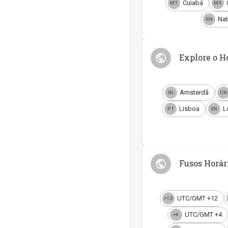
Cuiabá
MT
MS
Nat
RN
Explore o H
Amsterdã
NL
CN
Lisboa
L
PT
EN
Fusos Horá
UTC/GMT +12
+12
UTC/GMT +4
+4