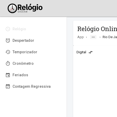
Relógio Online
Relógio
App
›
›
Rio De Ja
Despertador
Temporizador
Digital
Cronômetro
Feriados
Contagem Regressiva