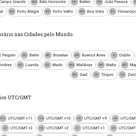
Campo Grande
Belo Horizonte
Belém
João Pessoa
MG
PA
PB
al
Porto Alegre
Porto Velho
Boa Vista
Florianópo
RS
RO
RR
SC
orário nas Cidades pelo Mundo
Pequim
Berlin
Bruxelas
Buenos Aires
Dublin
DE
BE
AR
IE
ondres
Luanda
Madri
Maldivas
Malta
Ma
AO
ES
MV
MT
MT
Seul
Tóquio
Zuri
KR
JP
CH
rios UTC/GMT
UTC/GMT +11
UTC/GMT +10
UTC/GMT +9
UTC/GMT
+11
+10
+9
+8
UTC/GMT +3
UTC/GMT +2
UTC/GMT +1
UTC/GMT
+3
+2
+1
+0