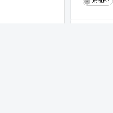
UTC/GMT -4
-4
Hora no Rio
Rio de Janeiro, a Ci
O Rio de Janeiro é a ca
Carnaval e pelas praia
Fuso horário do Rio d
O Rio de Janeiro segue 
Sobre o Rel
Hora certa em tempo
O Relógio Online mostra
tema (claro ou escuro) 