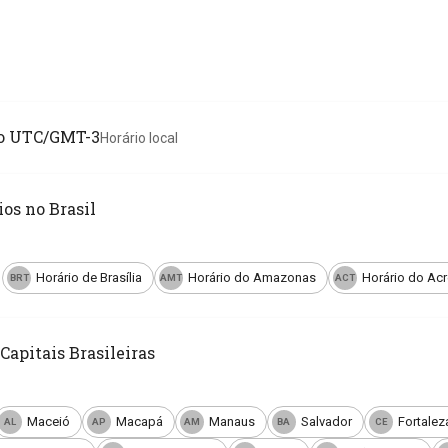
io UTC/GMT-3
Horário local
os no Brasil
Horário de Brasília
Horário do Amazonas
Horário do Acr
BRT
AMT
ACT
Capitais Brasileiras
Maceió
Macapá
Manaus
Salvador
Fortalez
AL
AP
AM
BA
CE