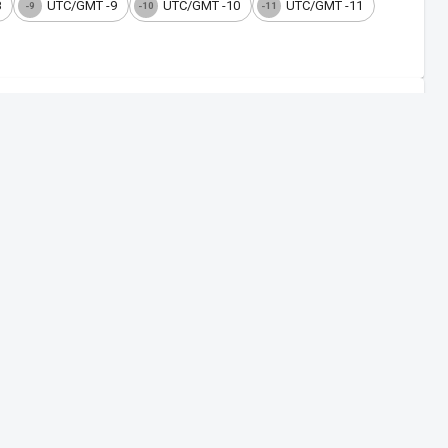
8
UTC/GMT -9
UTC/GMT -10
UTC/GMT -11
-9
-10
-11
). Conhecida mundialmente pelo Cristo Redentor, Pão de Açúcar,
 da TV aberta brasileira e os horários de voos domésticos.
ção digital e analógica. Alterne entre os modos, personalize o