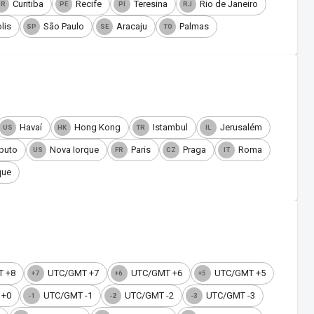
Curitiba
Recife
Teresina
Rio de Janeiro
PR
PE
PI
RJ
lis
São Paulo
Aracaju
Palmas
SP
SE
TO
Havaí
Hong Kong
Istambul
Jerusalém
US
HK
TR
IL
puto
Nova Iorque
Paris
Praga
Roma
US
FR
CZ
IT
que
 +8
UTC/GMT +7
UTC/GMT +6
UTC/GMT +5
+7
+6
+5
 +0
UTC/GMT -1
UTC/GMT -2
UTC/GMT -3
-1
-2
-3