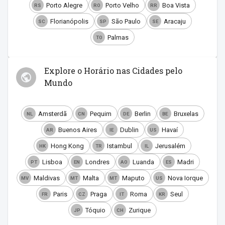
Porto Alegre
Porto Velho
Boa Vista
RS
RO
RR
Florianópolis
São Paulo
Aracaju
SC
SP
SE
Palmas
TO
Explore o Horário nas Cidades pelo
Mundo
Amsterdã
Pequim
Berlin
Bruxelas
NL
CN
DE
BE
Buenos Aires
Dublin
Havaí
AR
IE
US
Hong Kong
Istambul
Jerusalém
HK
TR
IL
Lisboa
Londres
Luanda
Madri
PT
EN
AO
ES
Maldivas
Malta
Maputo
Nova Iorque
MV
MT
MT
US
Paris
Praga
Roma
Seul
FR
CZ
IT
KR
Tóquio
Zurique
JP
CH