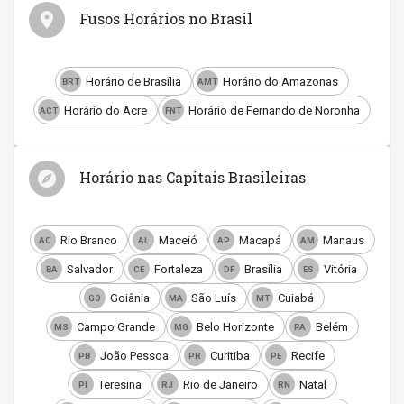
Fusos Horários no Brasil
Horário de Brasília
Horário do Amazonas
BRT
AMT
Horário do Acre
Horário de Fernando de Noronha
ACT
FNT
Horário nas Capitais Brasileiras
Rio Branco
Maceió
Macapá
Manaus
AC
AL
AP
AM
Salvador
Fortaleza
Brasília
Vitória
BA
CE
DF
ES
Goiânia
São Luís
Cuiabá
GO
MA
MT
Campo Grande
Belo Horizonte
Belém
MS
MG
PA
João Pessoa
Curitiba
Recife
PB
PR
PE
Teresina
Rio de Janeiro
Natal
PI
RJ
RN