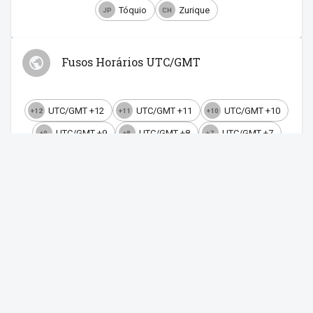
Tóquio
Zurique
JP
CH
Fusos Horários UTC/GMT
UTC/GMT +12
UTC/GMT +11
UTC/GMT +10
+12
+11
+10
UTC/GMT +9
UTC/GMT +8
UTC/GMT +7
+9
+8
+7
UTC/GMT +6
UTC/GMT +5
UTC/GMT +4
+6
+5
+4
UTC/GMT +3
UTC/GMT +2
UTC/GMT +1
+3
+2
+1
UTC/GMT +0
UTC/GMT -1
UTC/GMT -2
+0
-1
-2
UTC/GMT -3
UTC/GMT -4
UTC/GMT -5
-3
-4
-5
UTC/GMT -6
UTC/GMT -7
UTC/GMT -8
-6
-7
-8
UTC/GMT -9
UTC/GMT -10
UTC/GMT -11
-9
-10
-11
UTC/GMT -12
-12