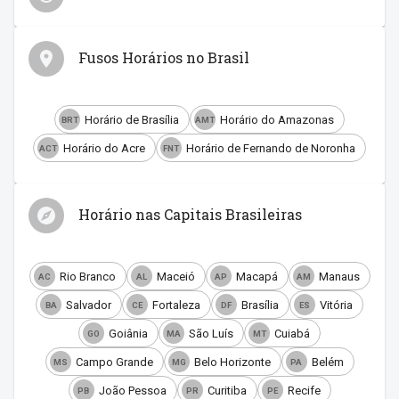
Fusos Horários no Brasil
Horário de Brasília
Horário do Amazonas
BRT
AMT
Horário do Acre
Horário de Fernando de Noronha
ACT
FNT
Horário nas Capitais Brasileiras
Rio Branco
Maceió
Macapá
Manaus
AC
AL
AP
AM
Salvador
Fortaleza
Brasília
Vitória
BA
CE
DF
ES
Goiânia
São Luís
Cuiabá
GO
MA
MT
Campo Grande
Belo Horizonte
Belém
MS
MG
PA
João Pessoa
Curitiba
Recife
PB
PR
PE