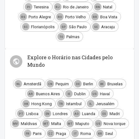
Teresina
Rio de Janeiro
Natal
PI
RJ
RN
Porto Alegre
Porto Velho
Boa Vista
RS
RO
RR
Florianópolis
São Paulo
Aracaju
SC
SP
SE
Palmas
TO
Explore o Horário nas Cidades pelo
Mundo
Amsterdã
Pequim
Berlin
Bruxelas
NL
CN
DE
BE
Buenos Aires
Dublin
Havaí
AR
IE
US
Hong Kong
Istambul
Jerusalém
HK
TR
IL
Lisboa
Londres
Luanda
Madri
PT
EN
AO
ES
Maldivas
Malta
Maputo
Nova Iorque
MV
MT
MT
US
Paris
Praga
Roma
Seul
FR
CZ
IT
KR