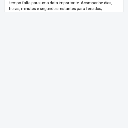
tempo falta para uma data importante. Acompanhe dias,
horas, minutos e segundos restantes para feriados,
aniversários, formaturas, viagens e qualquer outra data
especial.
Feriados nacionais
Escolha entre os principais feriados brasileiros como
Carnaval, Páscoa, Dia das Mães, Natal e Ano Novo. Cada
feriado tem sua própria página com contagem regressiva
dedicada e animação especial.
Contagem personalizada
Defina qualquer data e horário para criar sua contagem
regressiva personalizada. Use o modo tela cheia para exibir
em eventos, festas ou apresentações.
Veja Também
Relógio
Cronômetro
Temporizador
Despertador
Feriados