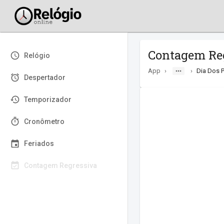
Contagem Regr
Relógio
App
›
›
Dia Dos 
Despertador
Temporizador
Cronômetro
Feriados
Contagem Regressiva