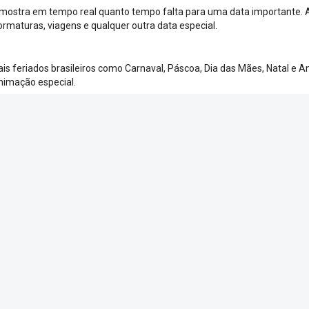
mostra em tempo real quanto tempo falta para uma data importante. 
formaturas, viagens e qualquer outra data especial.
pais feriados brasileiros como Carnaval, Páscoa, Dia das Mães, Natal 
nimação especial.
zada
horário para criar sua contagem regressiva personalizada. Use o modo t
ém
Relógio
Cronômetro
Temporizador
D
e com os amigos