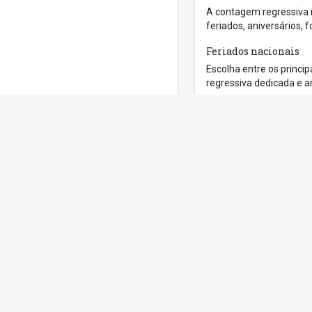
A contagem regressiva 
feriados, aniversários, 
Feriados nacionais
Escolha entre os princi
regressiva dedicada e a
Contagem personali
Defina qualquer data e 
Veja Tamb
Compartilh