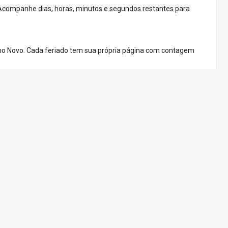
Acompanhe dias, horas, minutos e segundos restantes para
e Ano Novo. Cada feriado tem sua própria página com contagem
ela cheia para exibir em eventos, festas ou apresentações.
espertador
Feriados