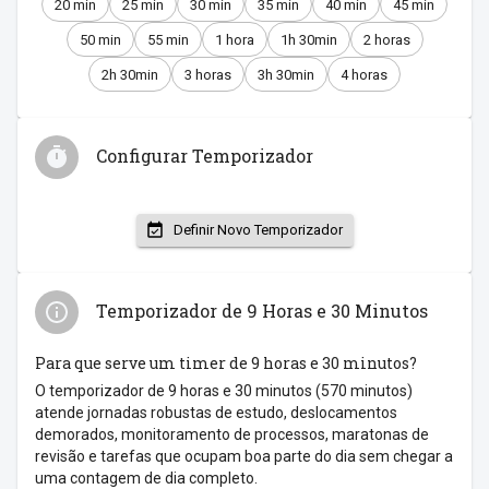
20 min
25 min
30 min
35 min
40 min
45 min
50 min
55 min
1 hora
1h 30min
2 horas
2h 30min
3 horas
3h 30min
4 horas
Configurar Temporizador
Definir Novo Temporizador
Temporizador de 9 Horas e 30 Minutos
Para que serve um timer de 9 horas e 30 minutos?
O temporizador de 9 horas e 30 minutos (570 minutos)
atende jornadas robustas de estudo, deslocamentos
demorados, monitoramento de processos, maratonas de
revisão e tarefas que ocupam boa parte do dia sem chegar a
uma contagem de dia completo.