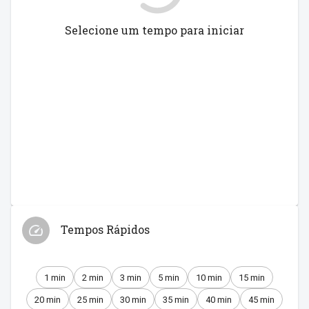
Selecione um tempo para iniciar
Tempos Rápidos
1 min
2 min
3 min
5 min
10 min
15 min
20 min
25 min
30 min
35 min
40 min
45 min