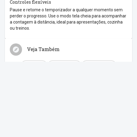
Controles flexíveis
Pause e retome o temporizador a qualquer momento sem
perder o progresso. Use o modo tela cheia para acompanhar
a contagem à distância, ideal para apresentações, cozinha
ou treinos.
Veja Também
Relógio
Cronômetro
Despertador
Contagem Regressiva
Feriados
Compartilhe com os amigos