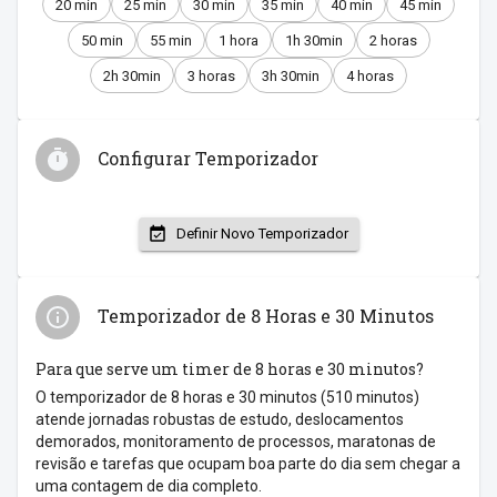
20 min
25 min
30 min
35 min
40 min
45 min
50 min
55 min
1 hora
1h 30min
2 horas
2h 30min
3 horas
3h 30min
4 horas
Configurar Temporizador
Definir Novo Temporizador
Temporizador de 8 Horas e 30 Minutos
Para que serve um timer de 8 horas e 30 minutos?
O temporizador de 8 horas e 30 minutos (510 minutos)
atende jornadas robustas de estudo, deslocamentos
demorados, monitoramento de processos, maratonas de
revisão e tarefas que ocupam boa parte do dia sem chegar a
uma contagem de dia completo.