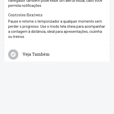
navegador também pode exibir um alerta visual, caso você
permita notificações.
Controles flexíveis
Pause e retome o temporizador a qualquer momento sem
perder o progresso. Use o modo tela cheia para acompanhar
a contagem à distância, ideal para apresentações, cozinha
ou treinos.
Veja Também
Relógio
Cronômetro
Despertador
Contagem Regressiva
Feriados
Compartilhe com os amigos