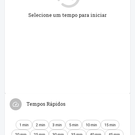
Selecione um tempo para iniciar
Tempos Rápidos
1 min
2 min
3 min
5 min
10 min
15 min
20 min
25 min
30 min
35 min
40 min
45 min