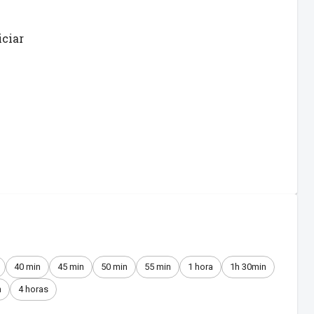
iciar
40 min
45 min
50 min
55 min
1 hora
1h 30min
n
4 horas