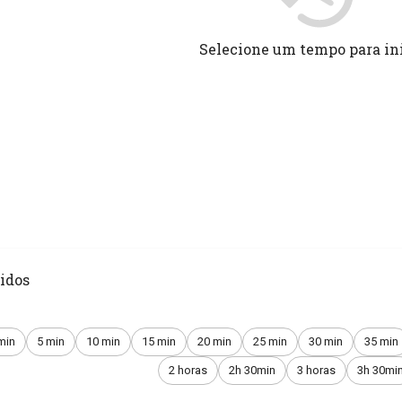
Selecione um tempo para in
idos
min
5 min
10 min
15 min
20 min
25 min
30 min
35 min
2 horas
2h 30min
3 horas
3h 30mi