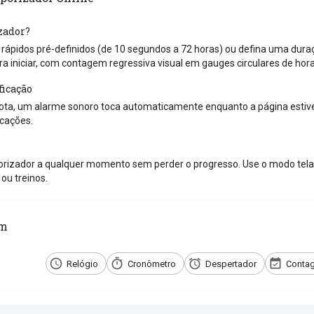
zador?
ápidos pré-definidos (de 10 segundos a 72 horas) ou defina uma duraçã
ra iniciar, com contagem regressiva visual em gauges circulares de hor
ficação
ta, um alarme sonoro toca automaticamente enquanto a página estiver
icações.
rizador a qualquer momento sem perder o progresso. Use o modo tela 
ou treinos.
ém
Relógio
Cronômetro
Despertador
Contag