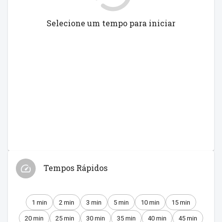
Selecione um tempo para iniciar
Tempos Rápidos
1 min
2 min
3 min
5 min
10 min
15 min
20 min
25 min
30 min
35 min
40 min
45 min