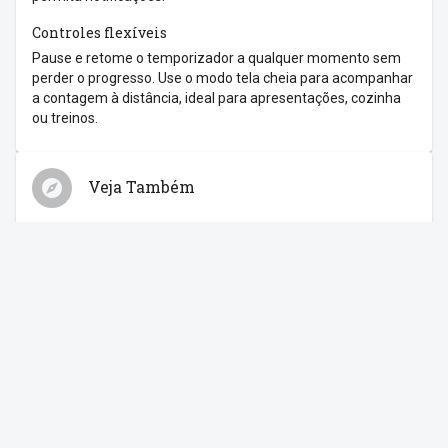
Controles flexíveis
Pause e retome o temporizador a qualquer momento sem
perder o progresso. Use o modo tela cheia para acompanhar
a contagem à distância, ideal para apresentações, cozinha
ou treinos.
Veja Também
Relógio
Cronômetro
Despertador
Contagem Regressiva
Feriados
Compartilhe com os amigos