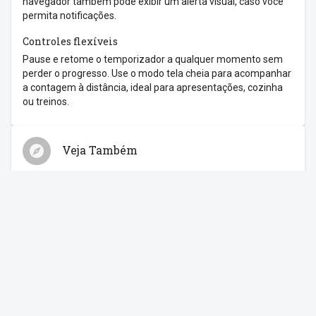
navegador também pode exibir um alerta visual, caso você
permita notificações.
Controles flexíveis
Pause e retome o temporizador a qualquer momento sem
perder o progresso. Use o modo tela cheia para acompanhar
a contagem à distância, ideal para apresentações, cozinha
ou treinos.
Veja Também
Relógio
Cronômetro
Despertador
Contagem Regressiva
Feriados
Compartilhe com os amigos