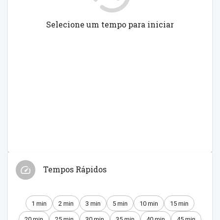
Selecione um tempo para iniciar
Tempos Rápidos
1 min
2 min
3 min
5 min
10 min
15 min
20 min
25 min
30 min
35 min
40 min
45 min