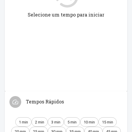
Selecione um tempo para iniciar
Tempos Rápidos
1 min
2 min
3 min
5 min
10 min
15 min
20 min
25 min
30 min
35 min
40 min
45 min