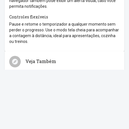
navegador também pode exibir um alerta visual, caso você
permita notificações.
Controles flexíveis
Pause e retome o temporizador a qualquer momento sem
perder o progresso. Use o modo tela cheia para acompanhar
a contagem à distância, ideal para apresentações, cozinha
ou treinos.
Veja Também
Relógio
Cronômetro
Despertador
Contagem Regressiva
Feriados
Compartilhe com os amigos