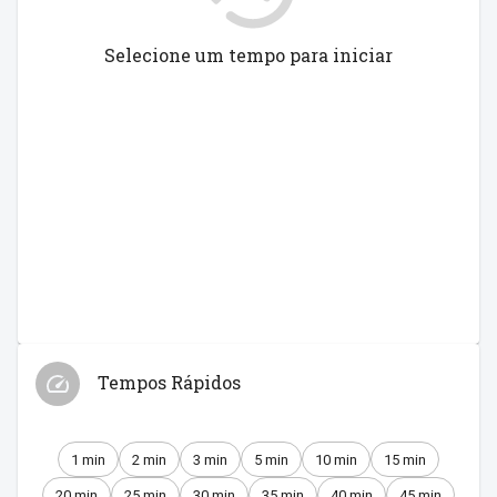
Selecione um tempo para iniciar
Tempos Rápidos
1 min
2 min
3 min
5 min
10 min
15 min
20 min
25 min
30 min
35 min
40 min
45 min