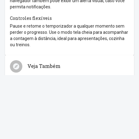
navegador também pode exibir um alerta visual, caso você
permita notificações.
Controles flexíveis
Pause e retome o temporizador a qualquer momento sem
perder o progresso. Use o modo tela cheia para acompanhar
a contagem à distância, ideal para apresentações, cozinha
ou treinos.
Veja Também
Relógio
Cronômetro
Despertador
Contagem Regressiva
Feriados
Compartilhe com os amigos