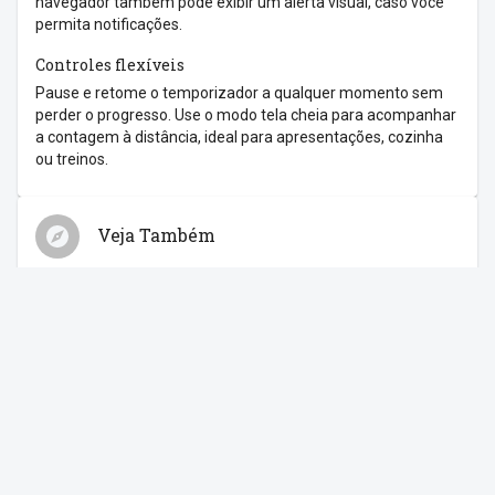
navegador também pode exibir um alerta visual, caso você
permita notificações.
Controles flexíveis
Pause e retome o temporizador a qualquer momento sem
perder o progresso. Use o modo tela cheia para acompanhar
a contagem à distância, ideal para apresentações, cozinha
ou treinos.
Veja Também
Relógio
Cronômetro
Despertador
Contagem Regressiva
Feriados
Compartilhe com os amigos