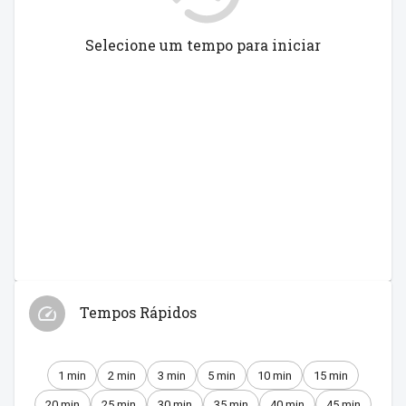
Selecione um tempo para iniciar
Tempos Rápidos
1 min
2 min
3 min
5 min
10 min
15 min
20 min
25 min
30 min
35 min
40 min
45 min