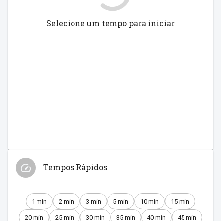
Selecione um tempo para iniciar
Tempos Rápidos
1 min
2 min
3 min
5 min
10 min
15 min
20 min
25 min
30 min
35 min
40 min
45 min