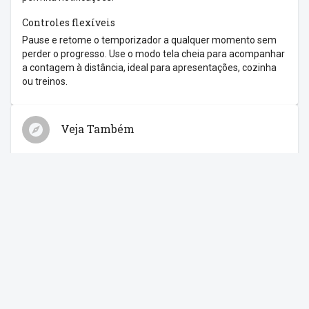
Controles flexíveis
Pause e retome o temporizador a qualquer momento sem
perder o progresso. Use o modo tela cheia para acompanhar
a contagem à distância, ideal para apresentações, cozinha
ou treinos.
Veja Também
Relógio
Cronômetro
Despertador
Contagem Regressiva
Feriados
Compartilhe com os amigos