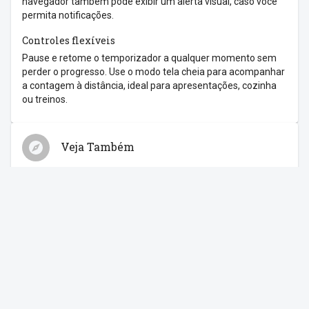
navegador também pode exibir um alerta visual, caso você
permita notificações.
Controles flexíveis
Pause e retome o temporizador a qualquer momento sem
perder o progresso. Use o modo tela cheia para acompanhar
a contagem à distância, ideal para apresentações, cozinha
ou treinos.
Veja Também
Relógio
Cronômetro
Despertador
Contagem Regressiva
Feriados
Compartilhe com os amigos