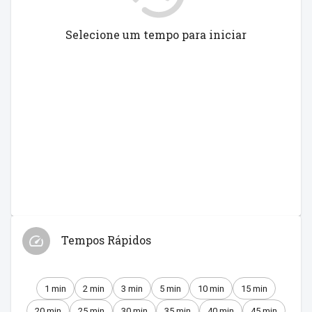
Selecione um tempo para iniciar
Tempos Rápidos
1 min
2 min
3 min
5 min
10 min
15 min
20 min
25 min
30 min
35 min
40 min
45 min