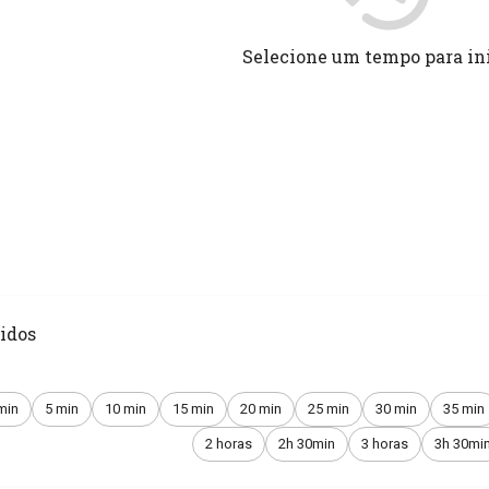
Selecione um tempo para in
idos
min
5 min
10 min
15 min
20 min
25 min
30 min
35 min
2 horas
2h 30min
3 horas
3h 30mi