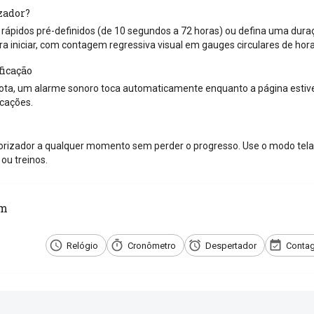
zador?
ápidos pré-definidos (de 10 segundos a 72 horas) ou defina uma duraçã
ra iniciar, com contagem regressiva visual em gauges circulares de hor
ficação
ta, um alarme sonoro toca automaticamente enquanto a página estiver
icações.
rizador a qualquer momento sem perder o progresso. Use o modo tela 
ou treinos.
ém
Relógio
Cronômetro
Despertador
Contag
e com os amigos