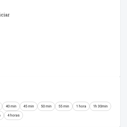
iciar
40 min
45 min
50 min
55 min
1 hora
1h 30min
n
4 horas