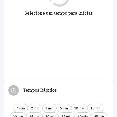
Selecione um tempo para iniciar
Tempos Rápidos
1 min
2 min
3 min
5 min
10 min
15 min
20 min
25 min
30 min
35 min
40 min
45 min