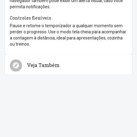
navegador também pode exibir um alerta visual, caso você
permita notificações.
Controles flexíveis
Pause e retome o temporizador a qualquer momento sem
perder o progresso. Use o modo tela cheia para acompanhar
a contagem à distância, ideal para apresentações, cozinha
ou treinos.
Veja Também
Relógio
Cronômetro
Despertador
Contagem Regressiva
Feriados
Compartilhe com os amigos