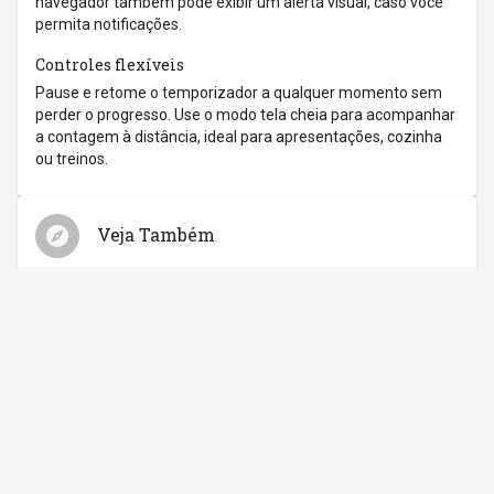
navegador também pode exibir um alerta visual, caso você
permita notificações.
Controles flexíveis
Pause e retome o temporizador a qualquer momento sem
perder o progresso. Use o modo tela cheia para acompanhar
a contagem à distância, ideal para apresentações, cozinha
ou treinos.
Veja Também
Relógio
Cronômetro
Despertador
Contagem Regressiva
Feriados
Compartilhe com os amigos