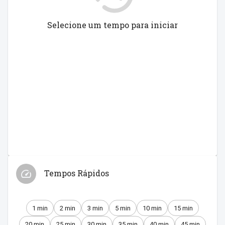
Selecione um tempo para iniciar
Tempos Rápidos
1 min
2 min
3 min
5 min
10 min
15 min
20 min
25 min
30 min
35 min
40 min
45 min