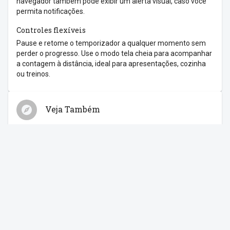
navegador também pode exibir um alerta visual, caso você
permita notificações.
Controles flexíveis
Pause e retome o temporizador a qualquer momento sem
perder o progresso. Use o modo tela cheia para acompanhar
a contagem à distância, ideal para apresentações, cozinha
ou treinos.
Veja Também
Relógio
Cronômetro
Despertador
Contagem Regressiva
Feriados
Compartilhe com os amigos