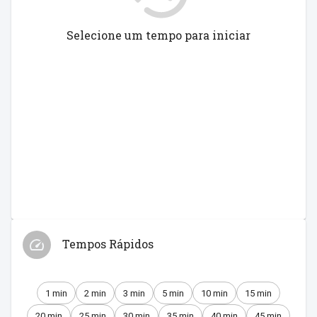
Selecione um tempo para iniciar
Tempos Rápidos
1 min
2 min
3 min
5 min
10 min
15 min
20 min
25 min
30 min
35 min
40 min
45 min