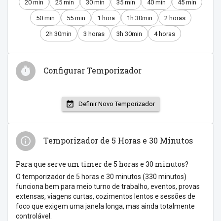
20 min
25 min
30 min
35 min
40 min
45 min
50 min
55 min
1 hora
1h 30min
2 horas
2h 30min
3 horas
3h 30min
4 horas
Configurar Temporizador
Definir Novo Temporizador
Temporizador de 5 Horas e 30 Minutos
Para que serve um timer de 5 horas e 30 minutos?
O temporizador de 5 horas e 30 minutos (330 minutos)
funciona bem para meio turno de trabalho, eventos, provas
extensas, viagens curtas, cozimentos lentos e sessões de
foco que exigem uma janela longa, mas ainda totalmente
controlável.