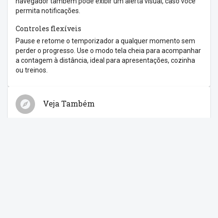
navegador também pode exibir um alerta visual, caso você
permita notificações.
Controles flexíveis
Pause e retome o temporizador a qualquer momento sem
perder o progresso. Use o modo tela cheia para acompanhar
a contagem à distância, ideal para apresentações, cozinha
ou treinos.
Veja Também
Relógio
Cronômetro
Despertador
Contagem Regressiva
Feriados
Compartilhe com os amigos