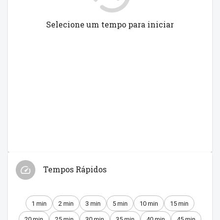
Selecione um tempo para iniciar
Tempos Rápidos
1 min
2 min
3 min
5 min
10 min
15 min
20 min
25 min
30 min
35 min
40 min
45 min