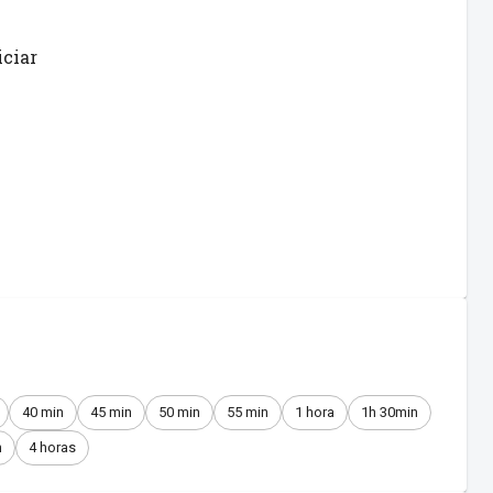
iciar
40 min
45 min
50 min
55 min
1 hora
1h 30min
n
4 horas