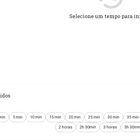
Selecione um tempo para in
idos
min
5 min
10 min
15 min
20 min
25 min
30 min
35 min
2 horas
2h 30min
3 horas
3h 30mi