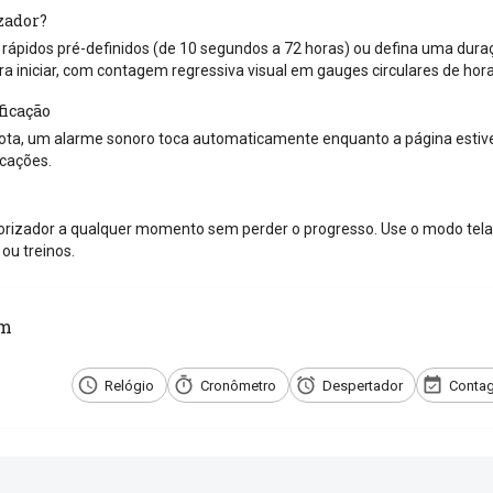
zador?
ápidos pré-definidos (de 10 segundos a 72 horas) ou defina uma duraçã
ra iniciar, com contagem regressiva visual em gauges circulares de hor
ficação
ta, um alarme sonoro toca automaticamente enquanto a página estiver
icações.
rizador a qualquer momento sem perder o progresso. Use o modo tela 
ou treinos.
ém
Relógio
Cronômetro
Despertador
Contag
e com os amigos