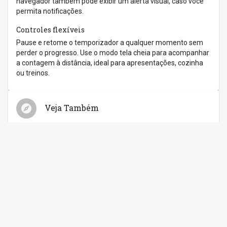
navegador também pode exibir um alerta visual, caso você
permita notificações.
Controles flexíveis
Pause e retome o temporizador a qualquer momento sem
perder o progresso. Use o modo tela cheia para acompanhar
a contagem à distância, ideal para apresentações, cozinha
ou treinos.
Veja Também
Relógio
Cronômetro
Despertador
Contagem Regressiva
Feriados
Compartilhe com os amigos