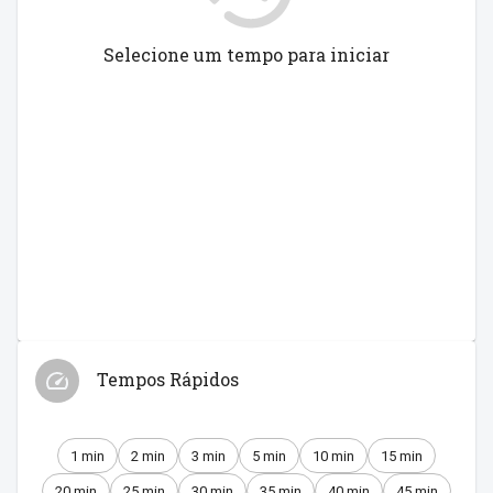
Selecione um tempo para iniciar
Tempos Rápidos
1 min
2 min
3 min
5 min
10 min
15 min
20 min
25 min
30 min
35 min
40 min
45 min