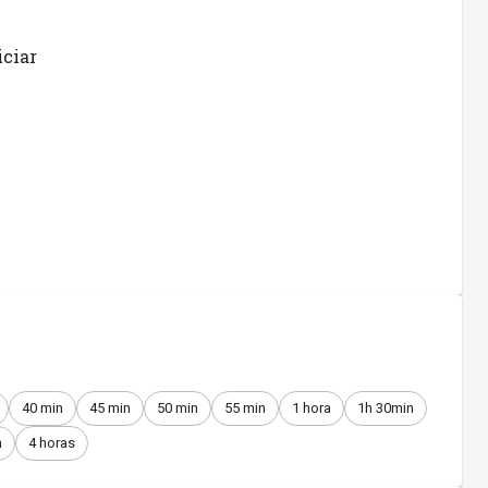
iciar
40 min
45 min
50 min
55 min
1 hora
1h 30min
n
4 horas