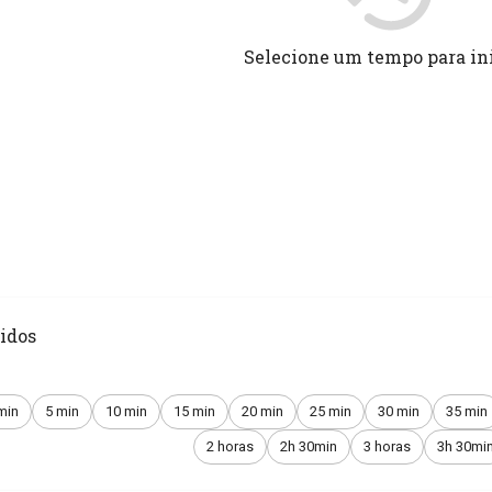
Selecione um tempo para in
idos
min
5 min
10 min
15 min
20 min
25 min
30 min
35 min
2 horas
2h 30min
3 horas
3h 30mi