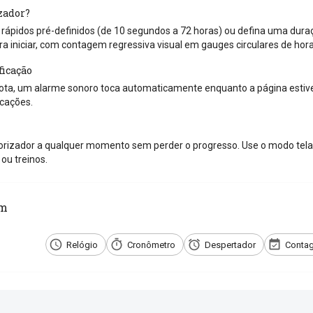
zador?
ápidos pré-definidos (de 10 segundos a 72 horas) ou defina uma duraçã
ra iniciar, com contagem regressiva visual em gauges circulares de hor
ficação
ta, um alarme sonoro toca automaticamente enquanto a página estiver
icações.
rizador a qualquer momento sem perder o progresso. Use o modo tela 
ou treinos.
ém
Relógio
Cronômetro
Despertador
Contag
e com os amigos