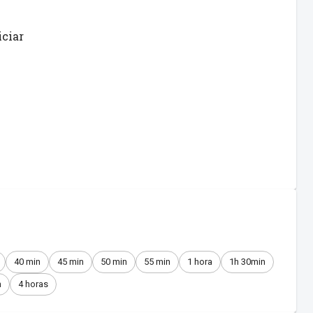
iciar
40 min
45 min
50 min
55 min
1 hora
1h 30min
n
4 horas