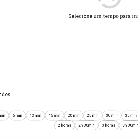
Selecione um tempo para in
idos
min
5 min
10 min
15 min
20 min
25 min
30 min
35 min
2 horas
2h 30min
3 horas
3h 30mi