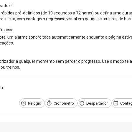
zador?
ápidos pré-definidos (de 10 segundos a 72 horas) ou defina uma duraçã
ra iniciar, com contagem regressiva visual em gauges circulares de hor
ficação
ta, um alarme sonoro toca automaticamente enquanto a página estiver
icações.
rizador a qualquer momento sem perder o progresso. Use o modo tela 
ou treinos.
ém
Relógio
Cronômetro
Despertador
Contag
e com os amigos