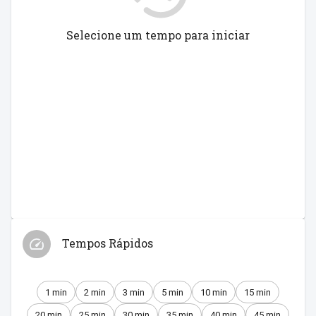
Selecione um tempo para iniciar
Tempos Rápidos
1 min
2 min
3 min
5 min
10 min
15 min
20 min
25 min
30 min
35 min
40 min
45 min