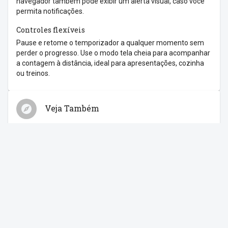
navegador também pode exibir um alerta visual, caso você
permita notificações.
Controles flexíveis
Pause e retome o temporizador a qualquer momento sem
perder o progresso. Use o modo tela cheia para acompanhar
a contagem à distância, ideal para apresentações, cozinha
ou treinos.
Veja Também
Relógio
Cronômetro
Despertador
Contagem Regressiva
Feriados
Compartilhe com os amigos