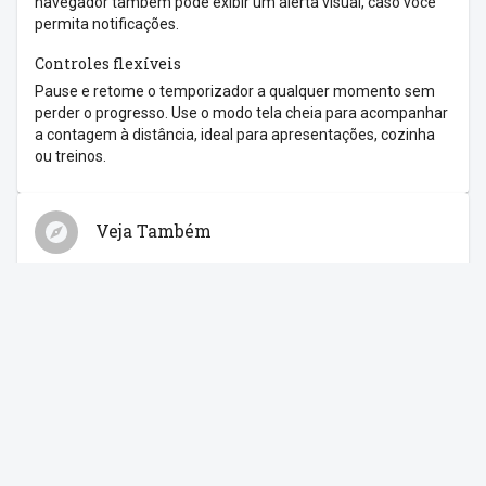
navegador também pode exibir um alerta visual, caso você
permita notificações.
Controles flexíveis
Pause e retome o temporizador a qualquer momento sem
perder o progresso. Use o modo tela cheia para acompanhar
a contagem à distância, ideal para apresentações, cozinha
ou treinos.
Veja Também
Relógio
Cronômetro
Despertador
Contagem Regressiva
Feriados
Compartilhe com os amigos