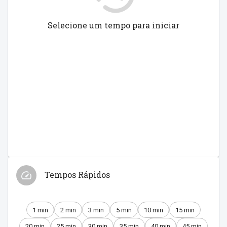
Selecione um tempo para iniciar
Tempos Rápidos
1 min
2 min
3 min
5 min
10 min
15 min
20 min
25 min
30 min
35 min
40 min
45 min