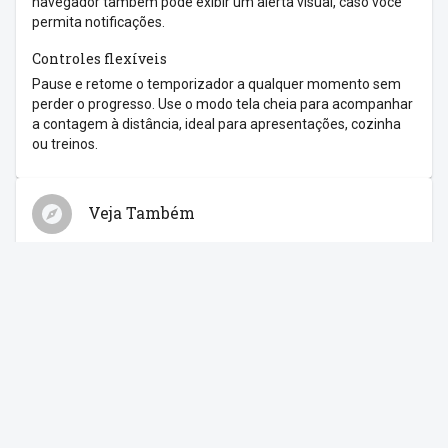
navegador também pode exibir um alerta visual, caso você
permita notificações.
Controles flexíveis
Pause e retome o temporizador a qualquer momento sem
perder o progresso. Use o modo tela cheia para acompanhar
a contagem à distância, ideal para apresentações, cozinha
ou treinos.
Veja Também
Relógio
Cronômetro
Despertador
Contagem Regressiva
Feriados
Compartilhe com os amigos