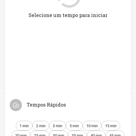
Selecione um tempo para iniciar
Tempos Rápidos
1 min
2 min
3 min
5 min
10 min
15 min
20 min
25 min
30 min
35 min
40 min
45 min