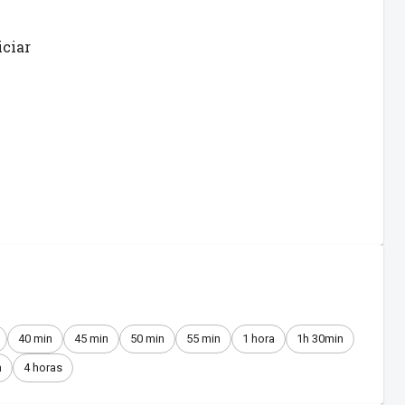
iciar
40 min
45 min
50 min
55 min
1 hora
1h 30min
n
4 horas