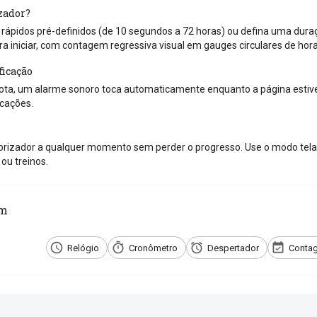
zador?
ápidos pré-definidos (de 10 segundos a 72 horas) ou defina uma duraçã
ra iniciar, com contagem regressiva visual em gauges circulares de hor
ficação
ta, um alarme sonoro toca automaticamente enquanto a página estiver
icações.
rizador a qualquer momento sem perder o progresso. Use o modo tela 
ou treinos.
ém
Relógio
Cronômetro
Despertador
Contag
e com os amigos