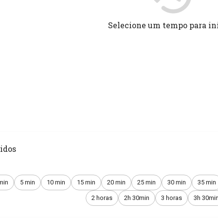
Selecione um tempo para in
idos
min
5 min
10 min
15 min
20 min
25 min
30 min
35 min
2 horas
2h 30min
3 horas
3h 30mi