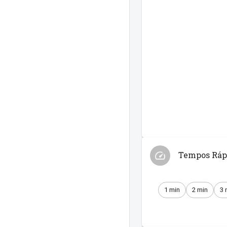
Tempos Ráp
1 min
2 min
3 