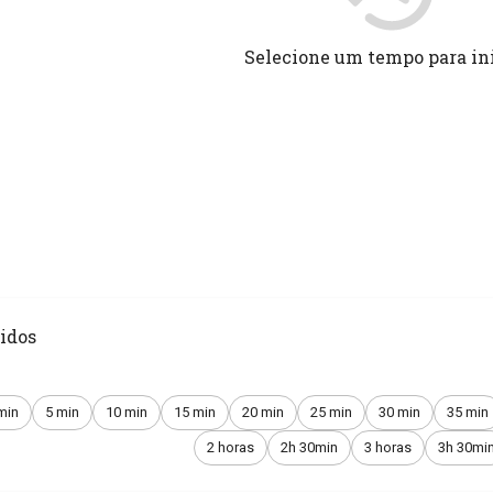
Selecione um tempo para in
idos
min
5 min
10 min
15 min
20 min
25 min
30 min
35 min
2 horas
2h 30min
3 horas
3h 30mi