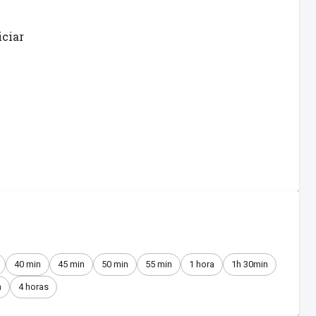
iciar
40 min
45 min
50 min
55 min
1 hora
1h 30min
n
4 horas