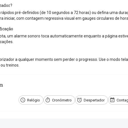
zador?
ápidos pré-definidos (de 10 segundos a 72 horas) ou defina uma duraçã
ra iniciar, com contagem regressiva visual em gauges circulares de hor
ficação
ta, um alarme sonoro toca automaticamente enquanto a página estiver
icações.
rizador a qualquer momento sem perder o progresso. Use o modo tela 
ou treinos.
ém
Relógio
Cronômetro
Despertador
Contag
e com os amigos