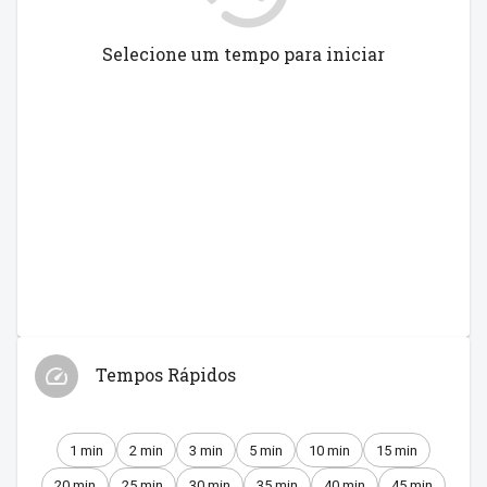
Selecione um tempo para iniciar
Tempos Rápidos
1 min
2 min
3 min
5 min
10 min
15 min
20 min
25 min
30 min
35 min
40 min
45 min