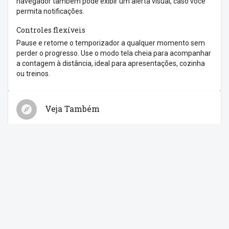
navegador também pode exibir um alerta visual, caso você
permita notificações.
Controles flexíveis
Pause e retome o temporizador a qualquer momento sem
perder o progresso. Use o modo tela cheia para acompanhar
a contagem à distância, ideal para apresentações, cozinha
ou treinos.
Veja Também
Relógio
Cronômetro
Despertador
Contagem Regressiva
Feriados
Compartilhe com os amigos