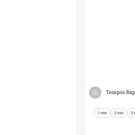
Tempos Ráp
1 min
2 min
3 