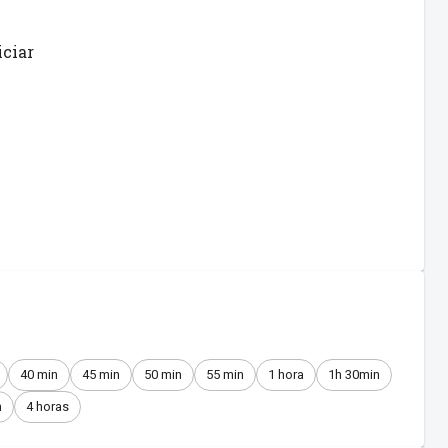
iciar
40 min
45 min
50 min
55 min
1 hora
1h 30min
n
4 horas