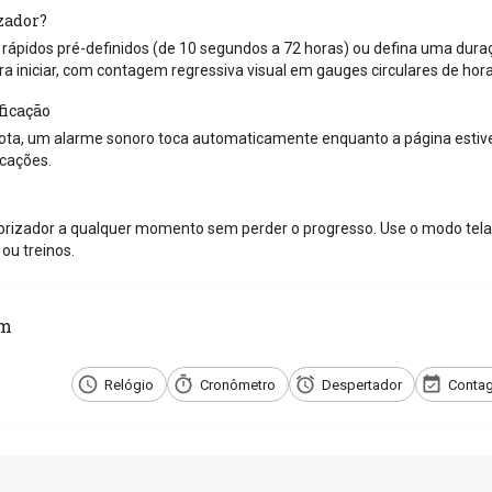
zador?
ápidos pré-definidos (de 10 segundos a 72 horas) ou defina uma duraçã
ra iniciar, com contagem regressiva visual em gauges circulares de hor
ficação
ta, um alarme sonoro toca automaticamente enquanto a página estiver
icações.
rizador a qualquer momento sem perder o progresso. Use o modo tela 
ou treinos.
ém
Relógio
Cronômetro
Despertador
Contag
e com os amigos