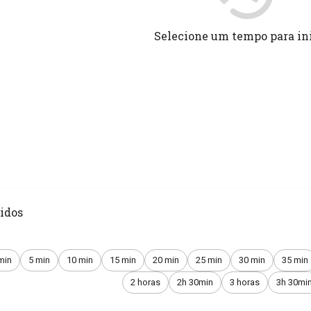
Selecione um tempo para in
idos
min
5 min
10 min
15 min
20 min
25 min
30 min
35 min
2 horas
2h 30min
3 horas
3h 30mi