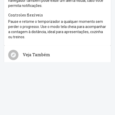
navegador também pode exibir um alerta visual, caso você
permita notificações.
Controles flexíveis
Pause e retome o temporizador a qualquer momento sem
perder o progresso. Use o modo tela cheia para acompanhar
a contagem à distância, ideal para apresentações, cozinha
ou treinos.
Veja Também
Relógio
Cronômetro
Despertador
Contagem Regressiva
Feriados
Compartilhe com os amigos