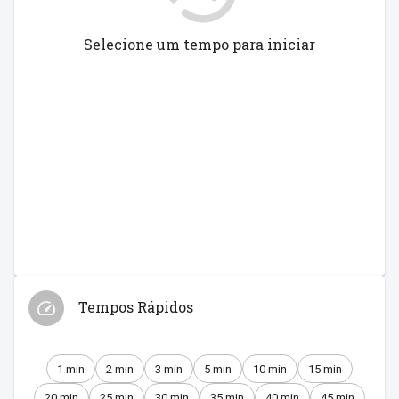
Selecione um tempo para iniciar
Tempos Rápidos
1 min
2 min
3 min
5 min
10 min
15 min
20 min
25 min
30 min
35 min
40 min
45 min