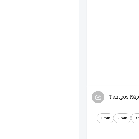
Tempos Ráp
1 min
2 min
3 