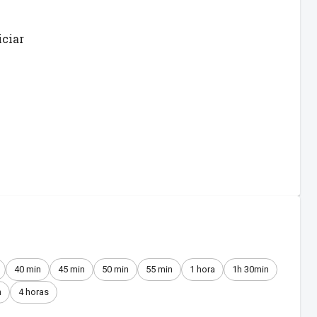
iciar
40 min
45 min
50 min
55 min
1 hora
1h 30min
n
4 horas