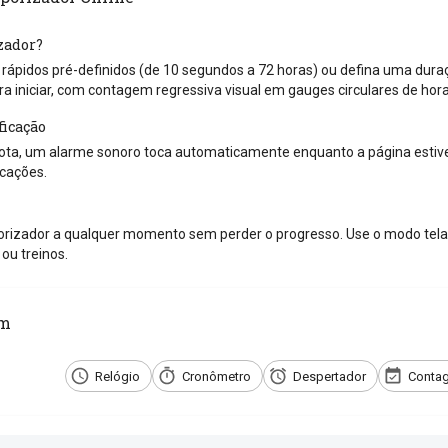
zador?
ápidos pré-definidos (de 10 segundos a 72 horas) ou defina uma duraçã
ra iniciar, com contagem regressiva visual em gauges circulares de hor
ficação
ta, um alarme sonoro toca automaticamente enquanto a página estiver
icações.
rizador a qualquer momento sem perder o progresso. Use o modo tela 
ou treinos.
ém
Relógio
Cronômetro
Despertador
Contag