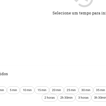
Selecione um tempo para in
idos
min
5 min
10 min
15 min
20 min
25 min
30 min
35 min
2 horas
2h 30min
3 horas
3h 30mi