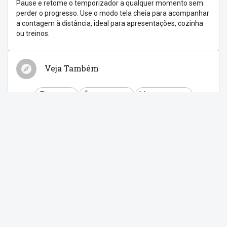
Pause e retome o temporizador a qualquer momento sem
perder o progresso. Use o modo tela cheia para acompanhar
a contagem à distância, ideal para apresentações, cozinha
ou treinos.
Veja Também
Relógio
Cronômetro
Despertador
Contagem Regressiva
Feriados
Compartilhe com os amigos